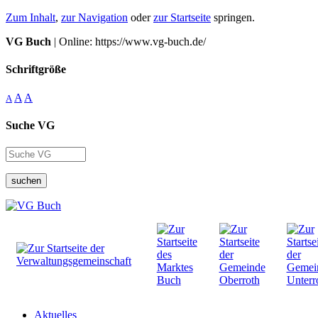
Zum Inhalt
,
zur Navigation
oder
zur Startseite
springen.
VG Buch
| Online: https://www.vg-buch.de/
Schriftgröße
A
A
A
Suche VG
suchen
Aktuelles