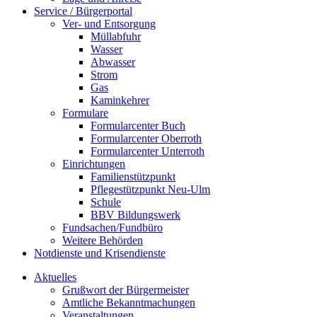
Service / Bürgerportal
Ver- und Entsorgung
Müllabfuhr
Wasser
Abwasser
Strom
Gas
Kaminkehrer
Formulare
Formularcenter Buch
Formularcenter Oberroth
Formularcenter Unterroth
Einrichtungen
Familienstützpunkt
Pflegestützpunkt Neu-Ulm
Schule
BBV Bildungswerk
Fundsachen/Fundbüro
Weitere Behörden
Notdienste und Krisendienste
Aktuelles
Grußwort der Bürgermeister
Amtliche Bekanntmachungen
Veranstaltungen