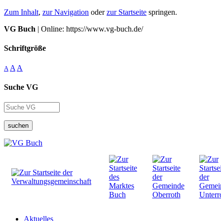
Zum Inhalt
,
zur Navigation
oder
zur Startseite
springen.
VG Buch
| Online: https://www.vg-buch.de/
Schriftgröße
A
A
A
Suche VG
suchen
Aktuelles