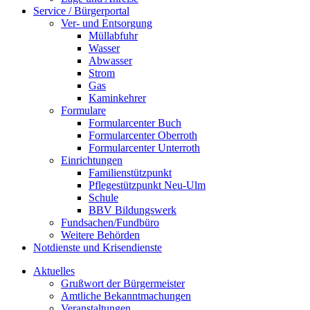
Service / Bürgerportal
Ver- und Entsorgung
Müllabfuhr
Wasser
Abwasser
Strom
Gas
Kaminkehrer
Formulare
Formularcenter Buch
Formularcenter Oberroth
Formularcenter Unterroth
Einrichtungen
Familienstützpunkt
Pflegestützpunkt Neu-Ulm
Schule
BBV Bildungswerk
Fundsachen/Fundbüro
Weitere Behörden
Notdienste und Krisendienste
Aktuelles
Grußwort der Bürgermeister
Amtliche Bekanntmachungen
Veranstaltungen