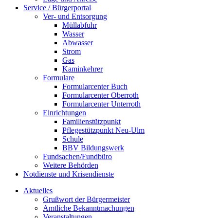
Service / Bürgerportal
Ver- und Entsorgung
Müllabfuhr
Wasser
Abwasser
Strom
Gas
Kaminkehrer
Formulare
Formularcenter Buch
Formularcenter Oberroth
Formularcenter Unterroth
Einrichtungen
Familienstützpunkt
Pflegestützpunkt Neu-Ulm
Schule
BBV Bildungswerk
Fundsachen/Fundbüro
Weitere Behörden
Notdienste und Krisendienste
Aktuelles
Grußwort der Bürgermeister
Amtliche Bekanntmachungen
Veranstaltungen