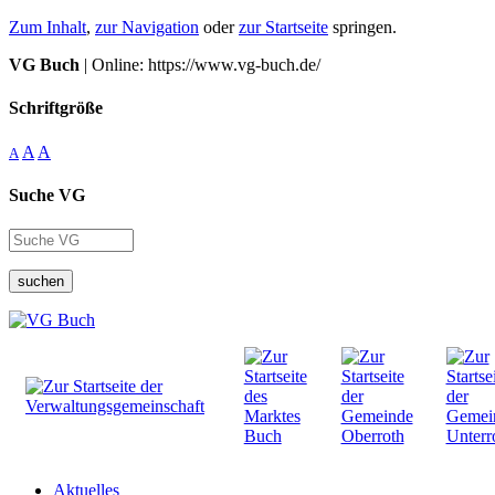
Zum Inhalt
,
zur Navigation
oder
zur Startseite
springen.
VG Buch
| Online: https://www.vg-buch.de/
Schriftgröße
A
A
A
Suche VG
suchen
Aktuelles