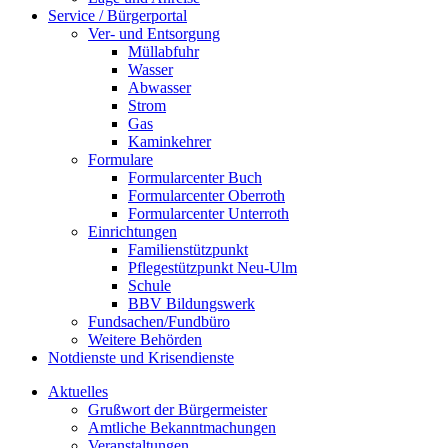
Service / Bürgerportal
Ver- und Entsorgung
Müllabfuhr
Wasser
Abwasser
Strom
Gas
Kaminkehrer
Formulare
Formularcenter Buch
Formularcenter Oberroth
Formularcenter Unterroth
Einrichtungen
Familienstützpunkt
Pflegestützpunkt Neu-Ulm
Schule
BBV Bildungswerk
Fundsachen/Fundbüro
Weitere Behörden
Notdienste und Krisendienste
Aktuelles
Grußwort der Bürgermeister
Amtliche Bekanntmachungen
Veranstaltungen