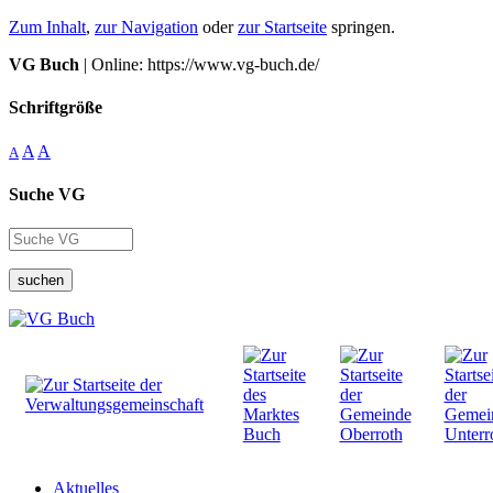
Zum Inhalt
,
zur Navigation
oder
zur Startseite
springen.
VG Buch
| Online: https://www.vg-buch.de/
Schriftgröße
A
A
A
Suche VG
suchen
Aktuelles