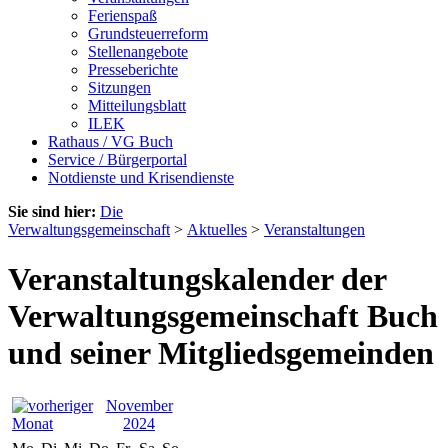
Ferienspaß
Grundsteuerreform
Stellenangebote
Presseberichte
Sitzungen
Mitteilungsblatt
ILEK
Rathaus / VG Buch
Service / Bürgerportal
Notdienste und Krisendienste
Sie sind hier:
Die
Verwaltungsgemeinschaft
>
Aktuelles
>
Veranstaltungen
Veranstaltungskalender der
Verwaltungsgemeinschaft Buch
und seiner Mitgliedsgemeinden
November
2024