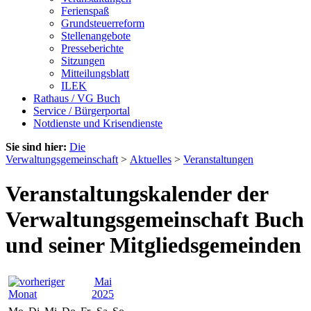
Ferienspaß
Grundsteuerreform
Stellenangebote
Presseberichte
Sitzungen
Mitteilungsblatt
ILEK
Rathaus / VG Buch
Service / Bürgerportal
Notdienste und Krisendienste
Sie sind hier:
Die
Verwaltungsgemeinschaft
>
Aktuelles
>
Veranstaltungen
Veranstaltungskalender der
Verwaltungsgemeinschaft Buch
und seiner Mitgliedsgemeinden
Mai
2025