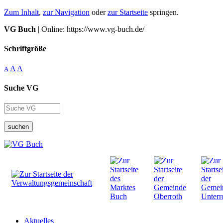
Zum Inhalt
,
zur Navigation
oder
zur Startseite
springen.
VG Buch
| Online: https://www.vg-buch.de/
Schriftgröße
A
A
A
Suche VG
suchen
Aktuelles