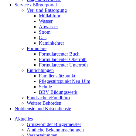
Service / Bürgerportal
Ver- und Entsorgung
Müllabfuhr
Wasser
Abwasser
Strom
Gas
Kaminkehrer
Formulare
Formularcenter Buch
Formularcenter Oberroth
Formularcenter Unterroth
Einrichtungen
Familienstützpunkt
Pflegestützpunkt Neu-Ulm
Schule
BBV Bildungswerk
Fundsachen/Fundbüro
Weitere Behörden
Notdienste und Krisendienste
Aktuelles
Grußwort der Bürgermeister
Amtliche Bekanntmachungen
Veranstaltungen