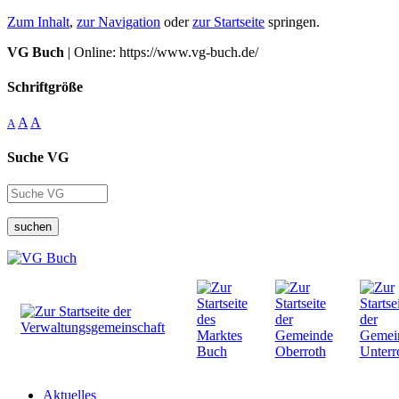
Zum Inhalt
,
zur Navigation
oder
zur Startseite
springen.
VG Buch
| Online: https://www.vg-buch.de/
Schriftgröße
A
A
A
Suche VG
suchen
Aktuelles