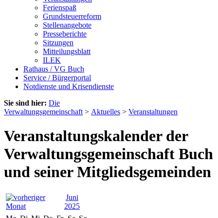
Ferienspaß
Grundsteuerreform
Stellenangebote
Presseberichte
Sitzungen
Mitteilungsblatt
ILEK
Rathaus / VG Buch
Service / Bürgerportal
Notdienste und Krisendienste
Sie sind hier:
Die
Verwaltungsgemeinschaft
>
Aktuelles
>
Veranstaltungen
Veranstaltungskalender der
Verwaltungsgemeinschaft Buch
und seiner Mitgliedsgemeinden
Juni
2025