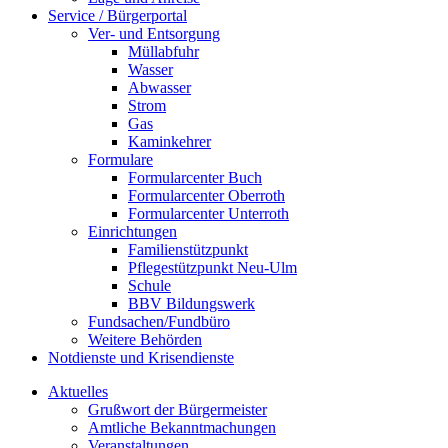
Service / Bürgerportal
Ver- und Entsorgung
Müllabfuhr
Wasser
Abwasser
Strom
Gas
Kaminkehrer
Formulare
Formularcenter Buch
Formularcenter Oberroth
Formularcenter Unterroth
Einrichtungen
Familienstützpunkt
Pflegestützpunkt Neu-Ulm
Schule
BBV Bildungswerk
Fundsachen/Fundbüro
Weitere Behörden
Notdienste und Krisendienste
Aktuelles
Grußwort der Bürgermeister
Amtliche Bekanntmachungen
Veranstaltungen