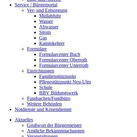
Service / Bürgerportal
Ver- und Entsorgung
Müllabfuhr
Wasser
Abwasser
Strom
Gas
Kaminkehrer
Formulare
Formularcenter Buch
Formularcenter Oberroth
Formularcenter Unterroth
Einrichtungen
Familienstützpunkt
Pflegestützpunkt Neu-Ulm
Schule
BBV Bildungswerk
Fundsachen/Fundbüro
Weitere Behörden
Notdienste und Krisendienste
Aktuelles
Grußwort der Bürgermeister
Amtliche Bekanntmachungen
Veranstaltungen