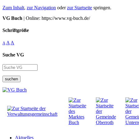
Zum Inhalt
,
zur Navigation
oder
zur Startseite
springen.
VG Buch
| Online: https://www.vg-buch.de/
Schriftgröße
A
A
A
Suche VG
suchen
Aktuelles