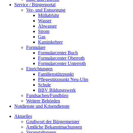
Service / Bürgerportal
Ver- und Entsorgung
Müllabfuhr
Wasser
Abwasser
Strom
Gas
Kaminkehrer
Formulare
Formularcenter Buch
Formularcenter Oberroth
Formularcenter Unterroth
Einrichtungen
Familienstützpunkt
Pflegestützpunkt Neu-Ulm
Schule
BBV Bildungswerk
Fundsachen/Fundbüro
Weitere Behörden
Notdienste und Krisendienste
Aktuelles
Grußwort der Bürgermeister
Amtliche Bekanntmachungen
Veranstaltungen