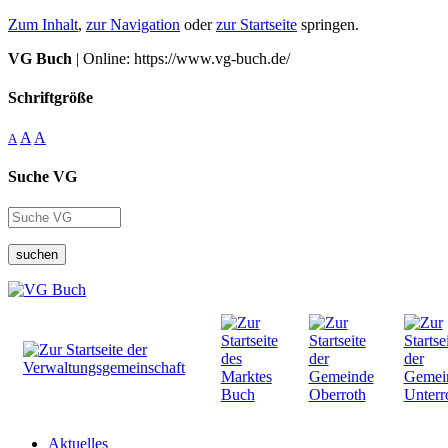
Zum Inhalt
,
zur Navigation
oder
zur Startseite
springen.
VG Buch
| Online: https://www.vg-buch.de/
Schriftgröße
A
A
A
Suche VG
suchen
Aktuelles