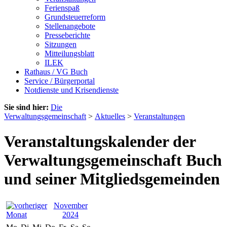
Ferienspaß
Grundsteuerreform
Stellenangebote
Presseberichte
Sitzungen
Mitteilungsblatt
ILEK
Rathaus / VG Buch
Service / Bürgerportal
Notdienste und Krisendienste
Sie sind hier:
Die
Verwaltungsgemeinschaft
>
Aktuelles
>
Veranstaltungen
Veranstaltungskalender der
Verwaltungsgemeinschaft Buch
und seiner Mitgliedsgemeinden
November
2024