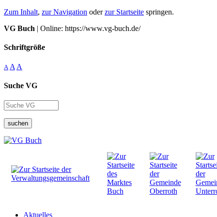
Zum Inhalt
,
zur Navigation
oder
zur Startseite
springen.
VG Buch
| Online: https://www.vg-buch.de/
Schriftgröße
A
A
A
Suche VG
suchen
Aktuelles