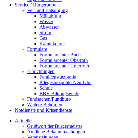
Service / Bürgerportal
Ver- und Entsorgung
Müllabfuhr
Wasser
Abwasser
Strom
Gas
Kaminkehrer
Formulare
Formularcenter Buch
Formularcenter Oberroth
Formularcenter Unterroth
Einrichtungen
Familienstützpunkt
Pflegestützpunkt Neu-Ulm
Schule
BBV Bildungswerk
Fundsachen/Fundbüro
Weitere Behörden
Notdienste und Krisendienste
Aktuelles
Grußwort der Bürgermeister
Amtliche Bekanntmachungen
Veranstaltungen