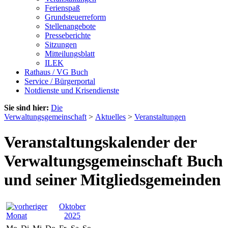
Ferienspaß
Grundsteuerreform
Stellenangebote
Presseberichte
Sitzungen
Mitteilungsblatt
ILEK
Rathaus / VG Buch
Service / Bürgerportal
Notdienste und Krisendienste
Sie sind hier:
Die
Verwaltungsgemeinschaft
>
Aktuelles
>
Veranstaltungen
Veranstaltungskalender der
Verwaltungsgemeinschaft Buch
und seiner Mitgliedsgemeinden
Oktober
2025