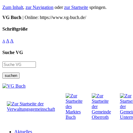
Zum Inhalt
,
zur Navigation
oder
zur Startseite
springen.
VG Buch
| Online: https://www.vg-buch.de/
Schriftgröße
A
A
A
Suche VG
suchen
Aktuelles