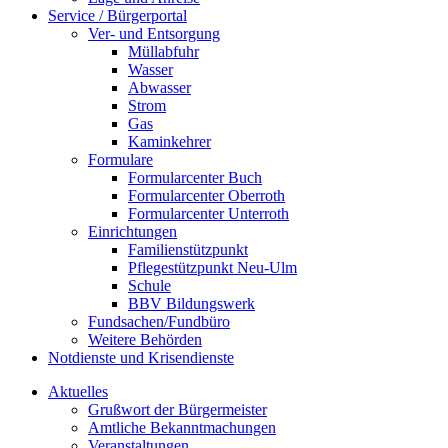
Service / Bürgerportal
Ver- und Entsorgung
Müllabfuhr
Wasser
Abwasser
Strom
Gas
Kaminkehrer
Formulare
Formularcenter Buch
Formularcenter Oberroth
Formularcenter Unterroth
Einrichtungen
Familienstützpunkt
Pflegestützpunkt Neu-Ulm
Schule
BBV Bildungswerk
Fundsachen/Fundbüro
Weitere Behörden
Notdienste und Krisendienste
Aktuelles
Grußwort der Bürgermeister
Amtliche Bekanntmachungen
Veranstaltungen