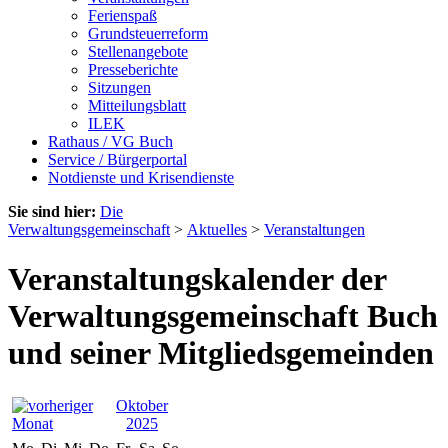
Ferienspaß
Grundsteuerreform
Stellenangebote
Presseberichte
Sitzungen
Mitteilungsblatt
ILEK
Rathaus / VG Buch
Service / Bürgerportal
Notdienste und Krisendienste
Sie sind hier:
Die
Verwaltungsgemeinschaft
>
Aktuelles
>
Veranstaltungen
Veranstaltungskalender der
Verwaltungsgemeinschaft Buch
und seiner Mitgliedsgemeinden
Oktober
2025