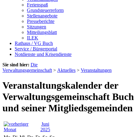
Ferienspaß
Grundsteuerreform
Stellenangebote
Presseberichte
Sitzungen
Mitteilungsblatt
ILEK
Rathaus / VG Buch
Service / Bürgerportal
Notdienste und Krisendienste
Sie sind hier:
Die
Verwaltungsgemeinschaft
>
Aktuelles
>
Veranstaltungen
Veranstaltungskalender der
Verwaltungsgemeinschaft Buch
und seiner Mitgliedsgemeinden
Juni
2025