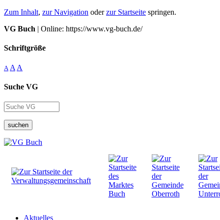
Zum Inhalt
,
zur Navigation
oder
zur Startseite
springen.
VG Buch
| Online: https://www.vg-buch.de/
Schriftgröße
A
A
A
Suche VG
suchen
Aktuelles