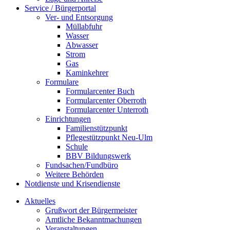
Service / Bürgerportal
Ver- und Entsorgung
Müllabfuhr
Wasser
Abwasser
Strom
Gas
Kaminkehrer
Formulare
Formularcenter Buch
Formularcenter Oberroth
Formularcenter Unterroth
Einrichtungen
Familienstützpunkt
Pflegestützpunkt Neu-Ulm
Schule
BBV Bildungswerk
Fundsachen/Fundbüro
Weitere Behörden
Notdienste und Krisendienste
Aktuelles
Grußwort der Bürgermeister
Amtliche Bekanntmachungen
Veranstaltungen