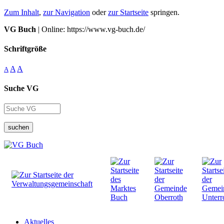
Zum Inhalt
,
zur Navigation
oder
zur Startseite
springen.
VG Buch
| Online: https://www.vg-buch.de/
Schriftgröße
A
A
A
Suche VG
suchen
Aktuelles