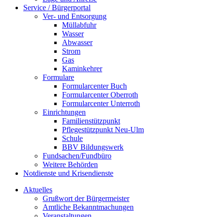
Service / Bürgerportal
Ver- und Entsorgung
Müllabfuhr
Wasser
Abwasser
Strom
Gas
Kaminkehrer
Formulare
Formularcenter Buch
Formularcenter Oberroth
Formularcenter Unterroth
Einrichtungen
Familienstützpunkt
Pflegestützpunkt Neu-Ulm
Schule
BBV Bildungswerk
Fundsachen/Fundbüro
Weitere Behörden
Notdienste und Krisendienste
Aktuelles
Grußwort der Bürgermeister
Amtliche Bekanntmachungen
Veranstaltungen