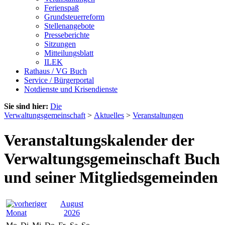
Ferienspaß
Grundsteuerreform
Stellenangebote
Presseberichte
Sitzungen
Mitteilungsblatt
ILEK
Rathaus / VG Buch
Service / Bürgerportal
Notdienste und Krisendienste
Sie sind hier:
Die
Verwaltungsgemeinschaft
>
Aktuelles
>
Veranstaltungen
Veranstaltungskalender der
Verwaltungsgemeinschaft Buch
und seiner Mitgliedsgemeinden
August
2026