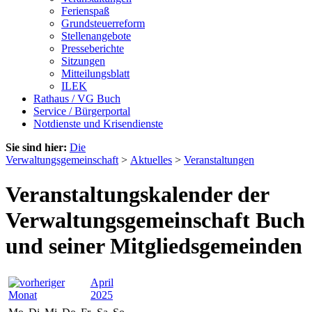
Ferienspaß
Grundsteuerreform
Stellenangebote
Presseberichte
Sitzungen
Mitteilungsblatt
ILEK
Rathaus / VG Buch
Service / Bürgerportal
Notdienste und Krisendienste
Sie sind hier:
Die
Verwaltungsgemeinschaft
>
Aktuelles
>
Veranstaltungen
Veranstaltungskalender der
Verwaltungsgemeinschaft Buch
und seiner Mitgliedsgemeinden
April
2025