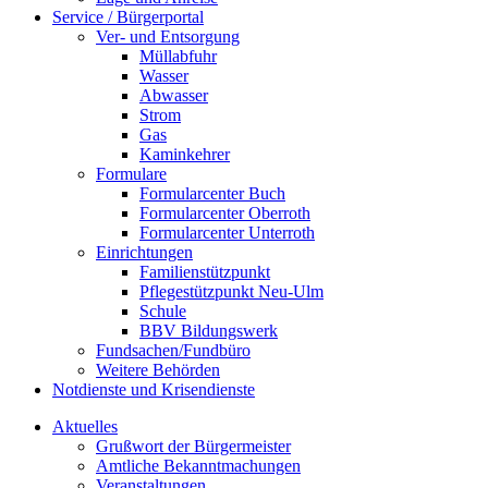
Service / Bürgerportal
Ver- und Entsorgung
Müllabfuhr
Wasser
Abwasser
Strom
Gas
Kaminkehrer
Formulare
Formularcenter Buch
Formularcenter Oberroth
Formularcenter Unterroth
Einrichtungen
Familienstützpunkt
Pflegestützpunkt Neu-Ulm
Schule
BBV Bildungswerk
Fundsachen/Fundbüro
Weitere Behörden
Notdienste und Krisendienste
Aktuelles
Grußwort der Bürgermeister
Amtliche Bekanntmachungen
Veranstaltungen