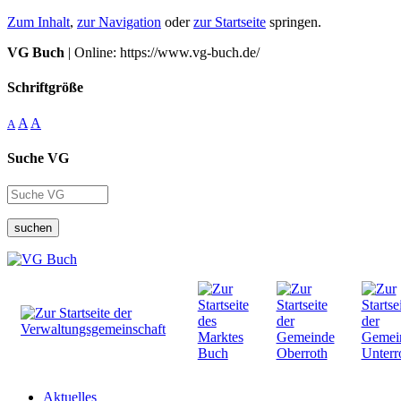
Zum Inhalt
,
zur Navigation
oder
zur Startseite
springen.
VG Buch
| Online: https://www.vg-buch.de/
Schriftgröße
A
A
A
Suche VG
suchen
Aktuelles