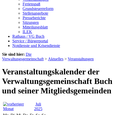
Ferienspaß
Grundsteuerreform
Stellenangebote
Presseberichte
Sitzungen
Mitteilungsblatt
ILEK
Rathaus / VG Buch
Service / Bürgerportal
Notdienste und Krisendienste
Sie sind hier:
Die
Verwaltungsgemeinschaft
>
Aktuelles
>
Veranstaltungen
Veranstaltungskalender der
Verwaltungsgemeinschaft Buch
und seiner Mitgliedsgemeinden
Juli
2025