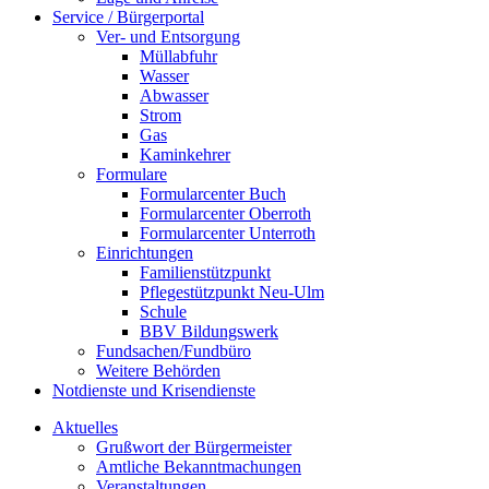
Service / Bürgerportal
Ver- und Entsorgung
Müllabfuhr
Wasser
Abwasser
Strom
Gas
Kaminkehrer
Formulare
Formularcenter Buch
Formularcenter Oberroth
Formularcenter Unterroth
Einrichtungen
Familienstützpunkt
Pflegestützpunkt Neu-Ulm
Schule
BBV Bildungswerk
Fundsachen/Fundbüro
Weitere Behörden
Notdienste und Krisendienste
Aktuelles
Grußwort der Bürgermeister
Amtliche Bekanntmachungen
Veranstaltungen