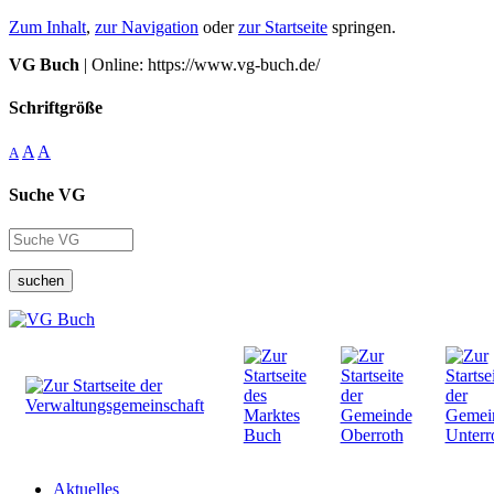
Zum Inhalt
,
zur Navigation
oder
zur Startseite
springen.
VG Buch
| Online: https://www.vg-buch.de/
Schriftgröße
A
A
A
Suche VG
suchen
Aktuelles