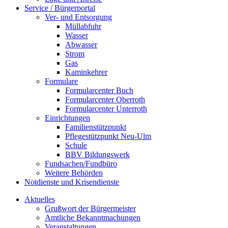
Service / Bürgerportal
Ver- und Entsorgung
Müllabfuhr
Wasser
Abwasser
Strom
Gas
Kaminkehrer
Formulare
Formularcenter Buch
Formularcenter Oberroth
Formularcenter Unterroth
Einrichtungen
Familienstützpunkt
Pflegestützpunkt Neu-Ulm
Schule
BBV Bildungswerk
Fundsachen/Fundbüro
Weitere Behörden
Notdienste und Krisendienste
Aktuelles
Grußwort der Bürgermeister
Amtliche Bekanntmachungen
Veranstaltungen