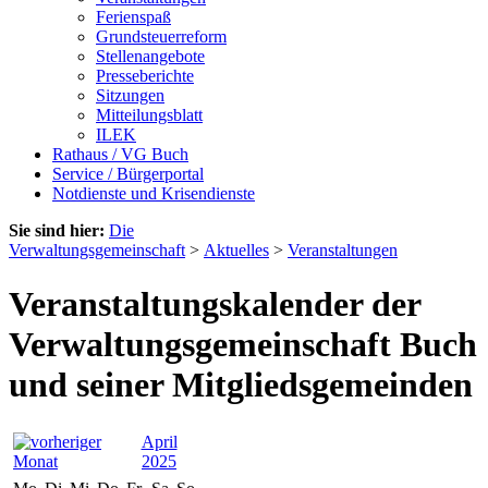
Ferienspaß
Grundsteuerreform
Stellenangebote
Presseberichte
Sitzungen
Mitteilungsblatt
ILEK
Rathaus / VG Buch
Service / Bürgerportal
Notdienste und Krisendienste
Sie sind hier:
Die
Verwaltungsgemeinschaft
>
Aktuelles
>
Veranstaltungen
Veranstaltungskalender der
Verwaltungsgemeinschaft Buch
und seiner Mitgliedsgemeinden
April
2025