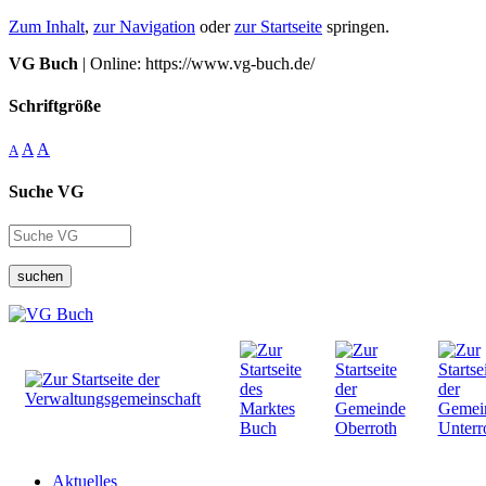
Zum Inhalt
,
zur Navigation
oder
zur Startseite
springen.
VG Buch
| Online: https://www.vg-buch.de/
Schriftgröße
A
A
A
Suche VG
suchen
Aktuelles