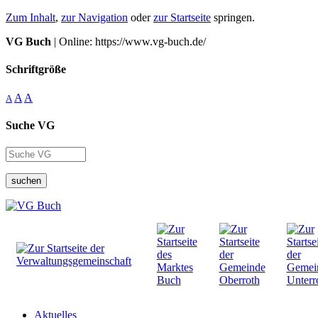
Zum Inhalt
,
zur Navigation
oder
zur Startseite
springen.
VG Buch
| Online: https://www.vg-buch.de/
Schriftgröße
A
A
A
Suche VG
suchen
Aktuelles