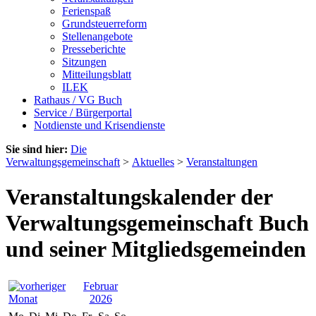
Ferienspaß
Grundsteuerreform
Stellenangebote
Presseberichte
Sitzungen
Mitteilungsblatt
ILEK
Rathaus / VG Buch
Service / Bürgerportal
Notdienste und Krisendienste
Sie sind hier:
Die
Verwaltungsgemeinschaft
>
Aktuelles
>
Veranstaltungen
Veranstaltungskalender der
Verwaltungsgemeinschaft Buch
und seiner Mitgliedsgemeinden
Februar
2026