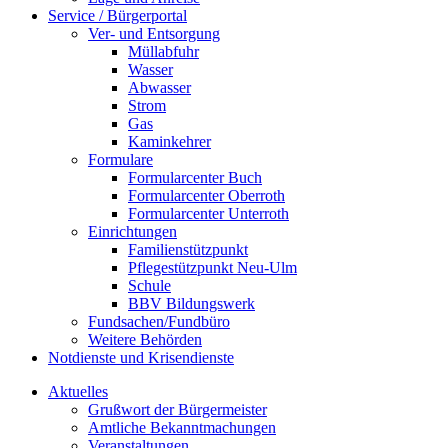
Service / Bürgerportal
Ver- und Entsorgung
Müllabfuhr
Wasser
Abwasser
Strom
Gas
Kaminkehrer
Formulare
Formularcenter Buch
Formularcenter Oberroth
Formularcenter Unterroth
Einrichtungen
Familienstützpunkt
Pflegestützpunkt Neu-Ulm
Schule
BBV Bildungswerk
Fundsachen/Fundbüro
Weitere Behörden
Notdienste und Krisendienste
Aktuelles
Grußwort der Bürgermeister
Amtliche Bekanntmachungen
Veranstaltungen