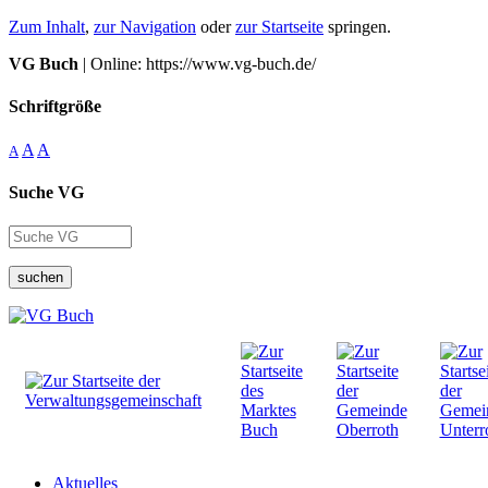
Zum Inhalt
,
zur Navigation
oder
zur Startseite
springen.
VG Buch
| Online: https://www.vg-buch.de/
Schriftgröße
A
A
A
Suche VG
suchen
Aktuelles