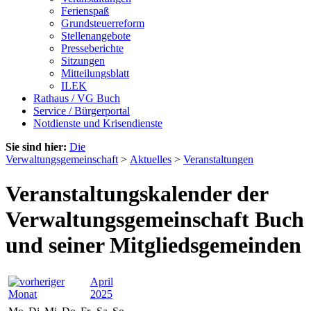
Ferienspaß
Grundsteuerreform
Stellenangebote
Presseberichte
Sitzungen
Mitteilungsblatt
ILEK
Rathaus / VG Buch
Service / Bürgerportal
Notdienste und Krisendienste
Sie sind hier:
Die
Verwaltungsgemeinschaft
>
Aktuelles
>
Veranstaltungen
Veranstaltungskalender der
Verwaltungsgemeinschaft Buch
und seiner Mitgliedsgemeinden
April
2025