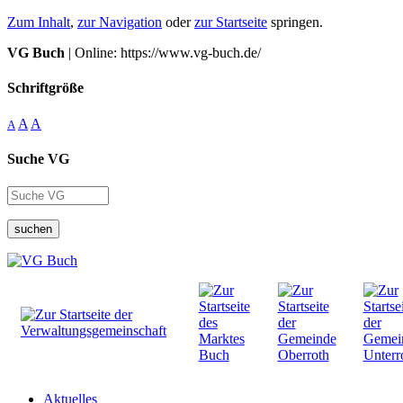
Zum Inhalt
,
zur Navigation
oder
zur Startseite
springen.
VG Buch
| Online: https://www.vg-buch.de/
Schriftgröße
A
A
A
Suche VG
suchen
Aktuelles