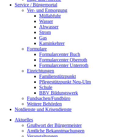
Service / Bürgerportal
Ver- und Entsorgung
Müllabfuhr
Wasser
Abwasser
Strom
Gas
Kaminkehrer
Formulare
Formularcenter Buch
Formularcenter Oberroth
Formularcenter Unterroth
Einrichtungen
Familienstützpunkt
Pflegestützpunkt Neu-Ulm
Schule
BBV Bildungswerk
Fundsachen/Fundbüro
Weitere Behörden
Notdienste und Krisendienste
Aktuelles
Grußwort der Bürgermeister
Amtliche Bekanntmachungen
Veranstaltungen