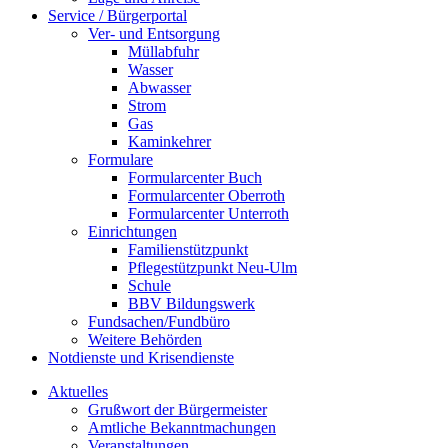
Service / Bürgerportal
Ver- und Entsorgung
Müllabfuhr
Wasser
Abwasser
Strom
Gas
Kaminkehrer
Formulare
Formularcenter Buch
Formularcenter Oberroth
Formularcenter Unterroth
Einrichtungen
Familienstützpunkt
Pflegestützpunkt Neu-Ulm
Schule
BBV Bildungswerk
Fundsachen/Fundbüro
Weitere Behörden
Notdienste und Krisendienste
Aktuelles
Grußwort der Bürgermeister
Amtliche Bekanntmachungen
Veranstaltungen