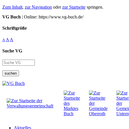
Zum Inhalt
,
zur Navigation
oder
zur Startseite
springen.
VG Buch
| Online: https://www.vg-buch.de/
Schriftgröße
A
A
A
Suche VG
suchen
Aktuelles