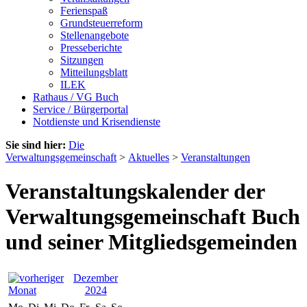
Ferienspaß
Grundsteuerreform
Stellenangebote
Presseberichte
Sitzungen
Mitteilungsblatt
ILEK
Rathaus / VG Buch
Service / Bürgerportal
Notdienste und Krisendienste
Sie sind hier:
Die
Verwaltungsgemeinschaft
>
Aktuelles
>
Veranstaltungen
Veranstaltungskalender der
Verwaltungsgemeinschaft Buch
und seiner Mitgliedsgemeinden
Dezember
2024