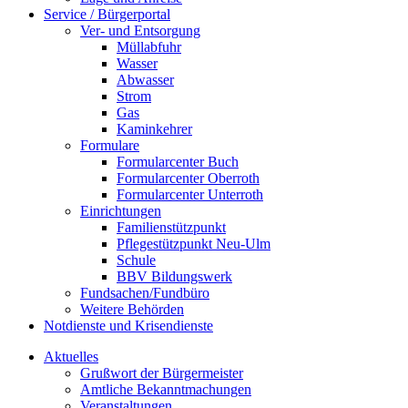
Service / Bürgerportal
Ver- und Entsorgung
Müllabfuhr
Wasser
Abwasser
Strom
Gas
Kaminkehrer
Formulare
Formularcenter Buch
Formularcenter Oberroth
Formularcenter Unterroth
Einrichtungen
Familienstützpunkt
Pflegestützpunkt Neu-Ulm
Schule
BBV Bildungswerk
Fundsachen/Fundbüro
Weitere Behörden
Notdienste und Krisendienste
Aktuelles
Grußwort der Bürgermeister
Amtliche Bekanntmachungen
Veranstaltungen