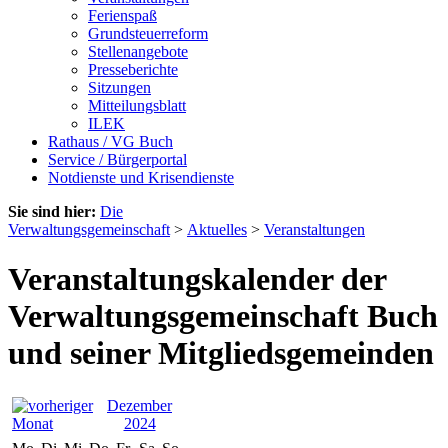
Ferienspaß
Grundsteuerreform
Stellenangebote
Presseberichte
Sitzungen
Mitteilungsblatt
ILEK
Rathaus / VG Buch
Service / Bürgerportal
Notdienste und Krisendienste
Sie sind hier:
Die
Verwaltungsgemeinschaft
>
Aktuelles
>
Veranstaltungen
Veranstaltungskalender der
Verwaltungsgemeinschaft Buch
und seiner Mitgliedsgemeinden
Dezember
2024