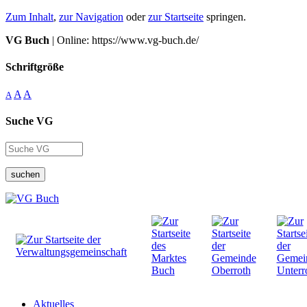
Zum Inhalt
,
zur Navigation
oder
zur Startseite
springen.
VG Buch
| Online: https://www.vg-buch.de/
Schriftgröße
A
A
A
Suche VG
suchen
Aktuelles