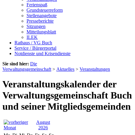
Ferienspaß
Grundsteuerreform
Stellenangebote
Presseberichte
Sitzungen
Mitteilungsblatt
ILEK
Rathaus / VG Buch
Service / Bürgerportal
Notdienste und Krisendienste
Sie sind hier:
Die
Verwaltungsgemeinschaft
>
Aktuelles
>
Veranstaltungen
Veranstaltungskalender der
Verwaltungsgemeinschaft Buch
und seiner Mitgliedsgemeinden
August
2026