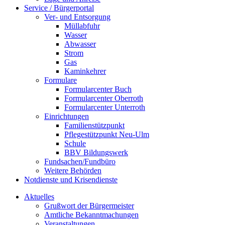
Service / Bürgerportal
Ver- und Entsorgung
Müllabfuhr
Wasser
Abwasser
Strom
Gas
Kaminkehrer
Formulare
Formularcenter Buch
Formularcenter Oberroth
Formularcenter Unterroth
Einrichtungen
Familienstützpunkt
Pflegestützpunkt Neu-Ulm
Schule
BBV Bildungswerk
Fundsachen/Fundbüro
Weitere Behörden
Notdienste und Krisendienste
Aktuelles
Grußwort der Bürgermeister
Amtliche Bekanntmachungen
Veranstaltungen