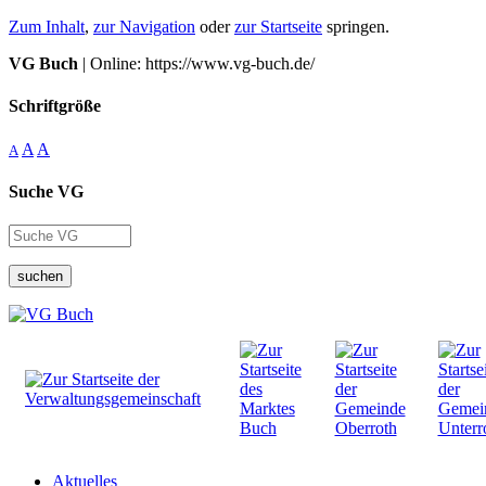
Zum Inhalt
,
zur Navigation
oder
zur Startseite
springen.
VG Buch
| Online: https://www.vg-buch.de/
Schriftgröße
A
A
A
Suche VG
suchen
Aktuelles