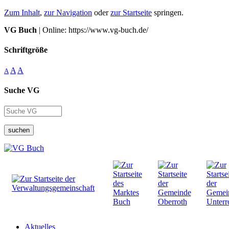
Zum Inhalt
,
zur Navigation
oder
zur Startseite
springen.
VG Buch
| Online: https://www.vg-buch.de/
Schriftgröße
A
A
A
Suche VG
suchen
Aktuelles