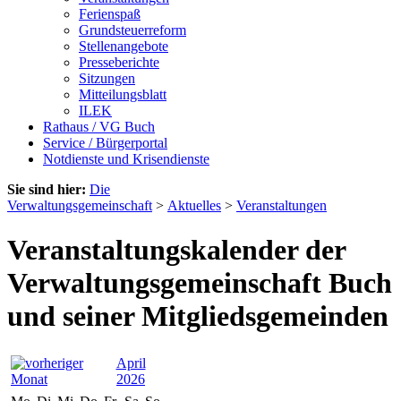
Ferienspaß
Grundsteuerreform
Stellenangebote
Presseberichte
Sitzungen
Mitteilungsblatt
ILEK
Rathaus / VG Buch
Service / Bürgerportal
Notdienste und Krisendienste
Sie sind hier:
Die
Verwaltungsgemeinschaft
>
Aktuelles
>
Veranstaltungen
Veranstaltungskalender der
Verwaltungsgemeinschaft Buch
und seiner Mitgliedsgemeinden
April
2026