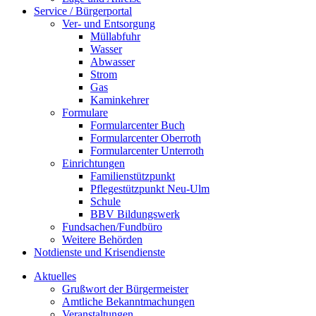
Service / Bürgerportal
Ver- und Entsorgung
Müllabfuhr
Wasser
Abwasser
Strom
Gas
Kaminkehrer
Formulare
Formularcenter Buch
Formularcenter Oberroth
Formularcenter Unterroth
Einrichtungen
Familienstützpunkt
Pflegestützpunkt Neu-Ulm
Schule
BBV Bildungswerk
Fundsachen/Fundbüro
Weitere Behörden
Notdienste und Krisendienste
Aktuelles
Grußwort der Bürgermeister
Amtliche Bekanntmachungen
Veranstaltungen