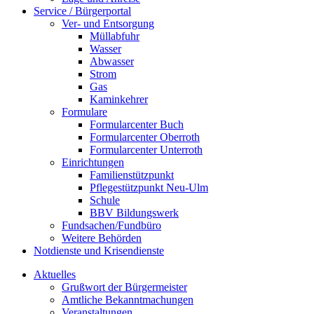
Service / Bürgerportal
Ver- und Entsorgung
Müllabfuhr
Wasser
Abwasser
Strom
Gas
Kaminkehrer
Formulare
Formularcenter Buch
Formularcenter Oberroth
Formularcenter Unterroth
Einrichtungen
Familienstützpunkt
Pflegestützpunkt Neu-Ulm
Schule
BBV Bildungswerk
Fundsachen/Fundbüro
Weitere Behörden
Notdienste und Krisendienste
Aktuelles
Grußwort der Bürgermeister
Amtliche Bekanntmachungen
Veranstaltungen