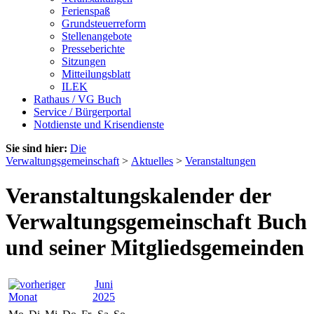
Ferienspaß
Grundsteuerreform
Stellenangebote
Presseberichte
Sitzungen
Mitteilungsblatt
ILEK
Rathaus / VG Buch
Service / Bürgerportal
Notdienste und Krisendienste
Sie sind hier:
Die
Verwaltungsgemeinschaft
>
Aktuelles
>
Veranstaltungen
Veranstaltungskalender der
Verwaltungsgemeinschaft Buch
und seiner Mitgliedsgemeinden
Juni
2025