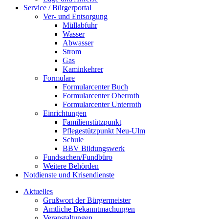
Service / Bürgerportal
Ver- und Entsorgung
Müllabfuhr
Wasser
Abwasser
Strom
Gas
Kaminkehrer
Formulare
Formularcenter Buch
Formularcenter Oberroth
Formularcenter Unterroth
Einrichtungen
Familienstützpunkt
Pflegestützpunkt Neu-Ulm
Schule
BBV Bildungswerk
Fundsachen/Fundbüro
Weitere Behörden
Notdienste und Krisendienste
Aktuelles
Grußwort der Bürgermeister
Amtliche Bekanntmachungen
Veranstaltungen