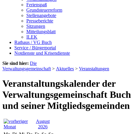
Ferienspaß
Grundsteuerreform
Stellenangebote
Presseberichte
Sitzungen
Mitteilungsblatt
ILEK
Rathaus / VG Buch
Service / Bürgerportal
Notdienste und Krisendienste
Sie sind hier:
Die
Verwaltungsgemeinschaft
>
Aktuelles
>
Veranstaltungen
Veranstaltungskalender der
Verwaltungsgemeinschaft Buch
und seiner Mitgliedsgemeinden
August
2026