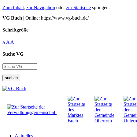
Zum Inhalt
,
zur Navigation
oder
zur Startseite
springen.
VG Buch
| Online: https://www.vg-buch.de/
Schriftgröße
A
A
A
Suche VG
suchen
Aktuelles