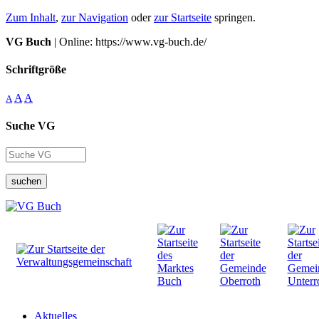
Zum Inhalt
,
zur Navigation
oder
zur Startseite
springen.
VG Buch
| Online: https://www.vg-buch.de/
Schriftgröße
A
A
A
Suche VG
suchen
Aktuelles