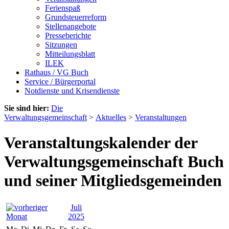
Ferienspaß
Grundsteuerreform
Stellenangebote
Presseberichte
Sitzungen
Mitteilungsblatt
ILEK
Rathaus / VG Buch
Service / Bürgerportal
Notdienste und Krisendienste
Sie sind hier:
Die
Verwaltungsgemeinschaft
>
Aktuelles
>
Veranstaltungen
Veranstaltungskalender der
Verwaltungsgemeinschaft Buch
und seiner Mitgliedsgemeinden
Juli
2025