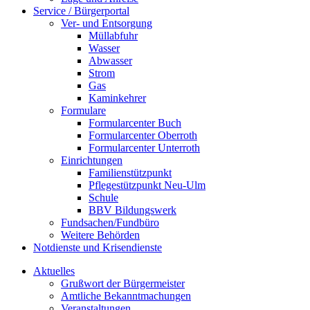
Service / Bürgerportal
Ver- und Entsorgung
Müllabfuhr
Wasser
Abwasser
Strom
Gas
Kaminkehrer
Formulare
Formularcenter Buch
Formularcenter Oberroth
Formularcenter Unterroth
Einrichtungen
Familienstützpunkt
Pflegestützpunkt Neu-Ulm
Schule
BBV Bildungswerk
Fundsachen/Fundbüro
Weitere Behörden
Notdienste und Krisendienste
Aktuelles
Grußwort der Bürgermeister
Amtliche Bekanntmachungen
Veranstaltungen