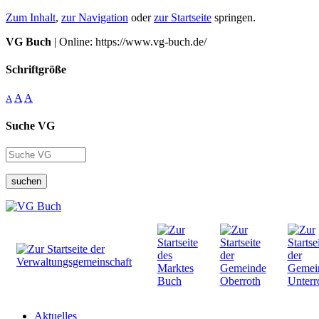
Zum Inhalt
,
zur Navigation
oder
zur Startseite
springen.
VG Buch
| Online: https://www.vg-buch.de/
Schriftgröße
A
A
A
Suche VG
suchen
Aktuelles