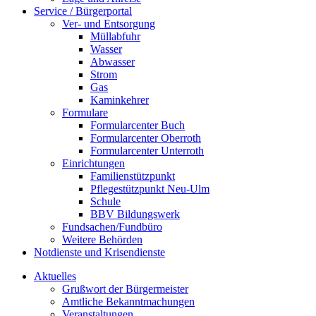
Service / Bürgerportal
Ver- und Entsorgung
Müllabfuhr
Wasser
Abwasser
Strom
Gas
Kaminkehrer
Formulare
Formularcenter Buch
Formularcenter Oberroth
Formularcenter Unterroth
Einrichtungen
Familienstützpunkt
Pflegestützpunkt Neu-Ulm
Schule
BBV Bildungswerk
Fundsachen/Fundbüro
Weitere Behörden
Notdienste und Krisendienste
Aktuelles
Grußwort der Bürgermeister
Amtliche Bekanntmachungen
Veranstaltungen