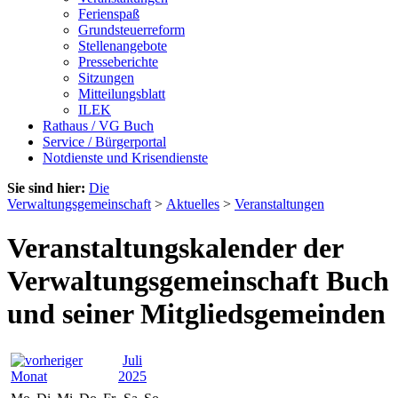
Ferienspaß
Grundsteuerreform
Stellenangebote
Presseberichte
Sitzungen
Mitteilungsblatt
ILEK
Rathaus / VG Buch
Service / Bürgerportal
Notdienste und Krisendienste
Sie sind hier:
Die
Verwaltungsgemeinschaft
>
Aktuelles
>
Veranstaltungen
Veranstaltungskalender der
Verwaltungsgemeinschaft Buch
und seiner Mitgliedsgemeinden
Juli
2025