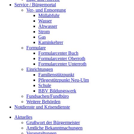
Service / Bürgerportal
Ver- und Entsorgung
Müllabfuhr
Wasser
Abwasser
Strom
Gas
Kaminkehrer
Formulare
Formularcenter Buch
Formularcenter Oberroth
Formularcenter Unterroth
Einrichtungen
Familienstützpunkt
Pflegestützpunkt Neu-Ulm
Schule
BBV Bildungswerk
Fundsachen/Fundbüro
Weitere Behörden
Notdienste und Krisendienste
Aktuelles
Grußwort der Bürgermeister
Amtliche Bekanntmachungen
Veranstaltungen