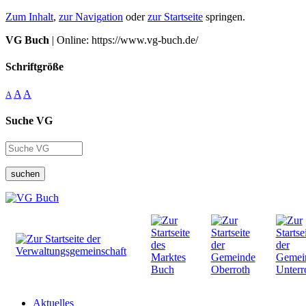
Zum Inhalt
,
zur Navigation
oder
zur Startseite
springen.
VG Buch
| Online: https://www.vg-buch.de/
Schriftgröße
A
A
A
Suche VG
suchen
Aktuelles