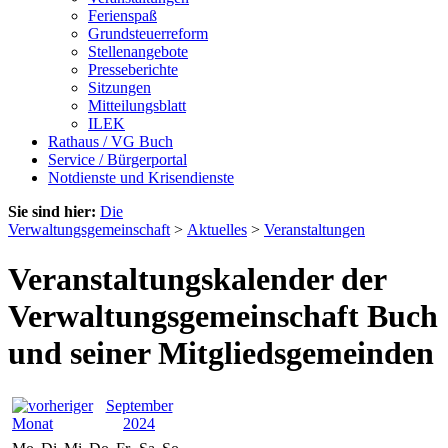
Ferienspaß
Grundsteuerreform
Stellenangebote
Presseberichte
Sitzungen
Mitteilungsblatt
ILEK
Rathaus / VG Buch
Service / Bürgerportal
Notdienste und Krisendienste
Sie sind hier:
Die
Verwaltungsgemeinschaft
>
Aktuelles
>
Veranstaltungen
Veranstaltungskalender der
Verwaltungsgemeinschaft Buch
und seiner Mitgliedsgemeinden
September
2024