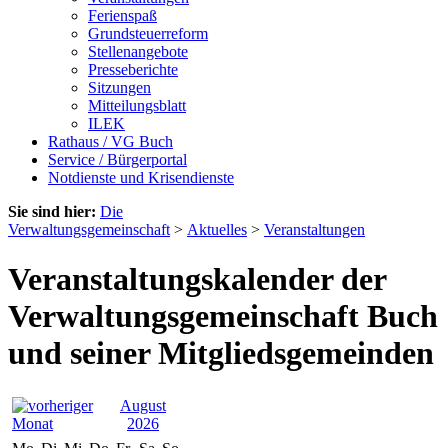
Ferienspaß
Grundsteuerreform
Stellenangebote
Presseberichte
Sitzungen
Mitteilungsblatt
ILEK
Rathaus / VG Buch
Service / Bürgerportal
Notdienste und Krisendienste
Sie sind hier:
Die
Verwaltungsgemeinschaft
>
Aktuelles
>
Veranstaltungen
Veranstaltungskalender der
Verwaltungsgemeinschaft Buch
und seiner Mitgliedsgemeinden
August
2026