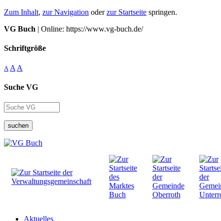
Zum Inhalt
,
zur Navigation
oder
zur Startseite
springen.
VG Buch
| Online: https://www.vg-buch.de/
Schriftgröße
A
A
A
Suche VG
suchen
Aktuelles