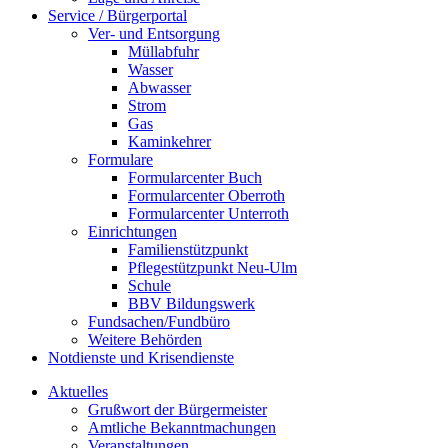
Service / Bürgerportal
Ver- und Entsorgung
Müllabfuhr
Wasser
Abwasser
Strom
Gas
Kaminkehrer
Formulare
Formularcenter Buch
Formularcenter Oberroth
Formularcenter Unterroth
Einrichtungen
Familienstützpunkt
Pflegestützpunkt Neu-Ulm
Schule
BBV Bildungswerk
Fundsachen/Fundbüro
Weitere Behörden
Notdienste und Krisendienste
Aktuelles
Grußwort der Bürgermeister
Amtliche Bekanntmachungen
Veranstaltungen