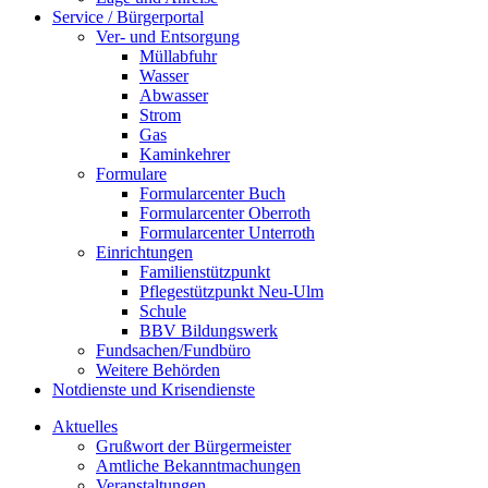
Service / Bürgerportal
Ver- und Entsorgung
Müllabfuhr
Wasser
Abwasser
Strom
Gas
Kaminkehrer
Formulare
Formularcenter Buch
Formularcenter Oberroth
Formularcenter Unterroth
Einrichtungen
Familienstützpunkt
Pflegestützpunkt Neu-Ulm
Schule
BBV Bildungswerk
Fundsachen/Fundbüro
Weitere Behörden
Notdienste und Krisendienste
Aktuelles
Grußwort der Bürgermeister
Amtliche Bekanntmachungen
Veranstaltungen