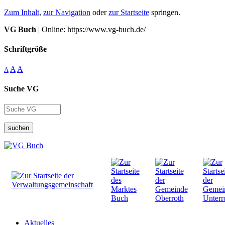
Zum Inhalt
,
zur Navigation
oder
zur Startseite
springen.
VG Buch
| Online: https://www.vg-buch.de/
Schriftgröße
A
A
A
Suche VG
suchen
Aktuelles