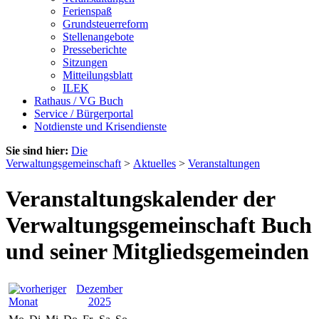
Ferienspaß
Grundsteuerreform
Stellenangebote
Presseberichte
Sitzungen
Mitteilungsblatt
ILEK
Rathaus / VG Buch
Service / Bürgerportal
Notdienste und Krisendienste
Sie sind hier:
Die
Verwaltungsgemeinschaft
>
Aktuelles
>
Veranstaltungen
Veranstaltungskalender der
Verwaltungsgemeinschaft Buch
und seiner Mitgliedsgemeinden
Dezember
2025