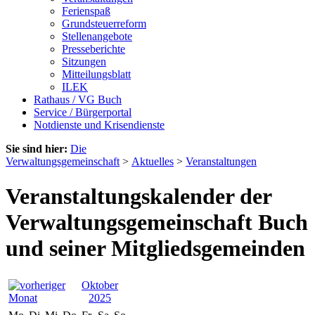
Ferienspaß
Grundsteuerreform
Stellenangebote
Presseberichte
Sitzungen
Mitteilungsblatt
ILEK
Rathaus / VG Buch
Service / Bürgerportal
Notdienste und Krisendienste
Sie sind hier:
Die
Verwaltungsgemeinschaft
>
Aktuelles
>
Veranstaltungen
Veranstaltungskalender der
Verwaltungsgemeinschaft Buch
und seiner Mitgliedsgemeinden
Oktober
2025