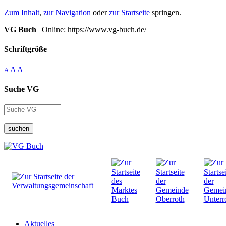
Zum Inhalt
,
zur Navigation
oder
zur Startseite
springen.
VG Buch
| Online: https://www.vg-buch.de/
Schriftgröße
A
A
A
Suche VG
suchen
Aktuelles