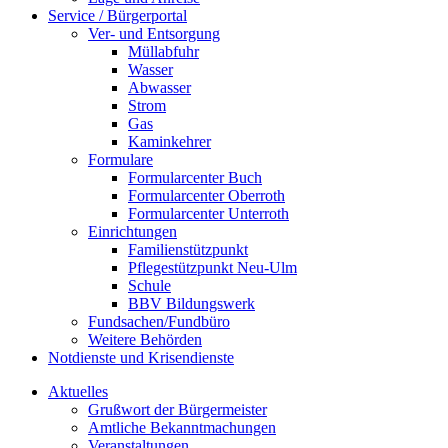
Service / Bürgerportal
Ver- und Entsorgung
Müllabfuhr
Wasser
Abwasser
Strom
Gas
Kaminkehrer
Formulare
Formularcenter Buch
Formularcenter Oberroth
Formularcenter Unterroth
Einrichtungen
Familienstützpunkt
Pflegestützpunkt Neu-Ulm
Schule
BBV Bildungswerk
Fundsachen/Fundbüro
Weitere Behörden
Notdienste und Krisendienste
Aktuelles
Grußwort der Bürgermeister
Amtliche Bekanntmachungen
Veranstaltungen