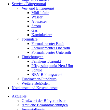
Service / Bürgerportal
Ver- und Entsorgung
Müllabfuhr
Wasser
Abwasser
Strom
Gas
Kaminkehrer
Formulare
Formularcenter Buch
Formularcenter Oberroth
Formularcenter Unterroth
Einrichtungen
Familienstützpunkt
Pflegestützpunkt Neu-Ulm
Schule
BBV Bildungswerk
Fundsachen/Fundbüro
Weitere Behörden
Notdienste und Krisendienste
Aktuelles
Grußwort der Bürgermeister
Amtliche Bekanntmachungen
Veranstaltungen