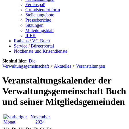
Ferienspaß
Grundsteuerreform
Stellenangebote
Presseberichte
Sitzungen
Mitteilungsblatt
ILEK
Rathaus / VG Buch
Service / Bürgerportal
Notdienste und Krisendienste
Sie sind hier:
Die
Verwaltungsgemeinschaft
>
Aktuelles
>
Veranstaltungen
Veranstaltungskalender der
Verwaltungsgemeinschaft Buch
und seiner Mitgliedsgemeinden
November
2024