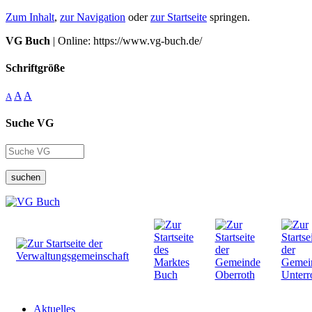
Zum Inhalt
,
zur Navigation
oder
zur Startseite
springen.
VG Buch
| Online: https://www.vg-buch.de/
Schriftgröße
A
A
A
Suche VG
suchen
Aktuelles