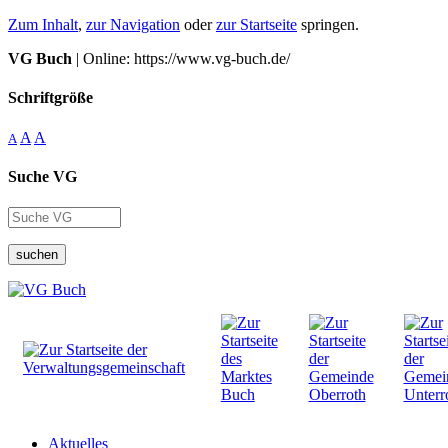
Zum Inhalt
,
zur Navigation
oder
zur Startseite
springen.
VG Buch
| Online: https://www.vg-buch.de/
Schriftgröße
A
A
A
Suche VG
suchen
Aktuelles