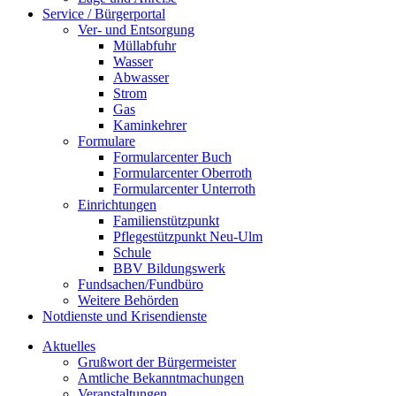
Service / Bürgerportal
Ver- und Entsorgung
Müllabfuhr
Wasser
Abwasser
Strom
Gas
Kaminkehrer
Formulare
Formularcenter Buch
Formularcenter Oberroth
Formularcenter Unterroth
Einrichtungen
Familienstützpunkt
Pflegestützpunkt Neu-Ulm
Schule
BBV Bildungswerk
Fundsachen/Fundbüro
Weitere Behörden
Notdienste und Krisendienste
Aktuelles
Grußwort der Bürgermeister
Amtliche Bekanntmachungen
Veranstaltungen