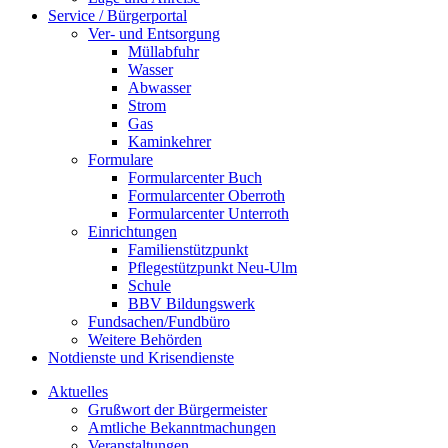
Service / Bürgerportal
Ver- und Entsorgung
Müllabfuhr
Wasser
Abwasser
Strom
Gas
Kaminkehrer
Formulare
Formularcenter Buch
Formularcenter Oberroth
Formularcenter Unterroth
Einrichtungen
Familienstützpunkt
Pflegestützpunkt Neu-Ulm
Schule
BBV Bildungswerk
Fundsachen/Fundbüro
Weitere Behörden
Notdienste und Krisendienste
Aktuelles
Grußwort der Bürgermeister
Amtliche Bekanntmachungen
Veranstaltungen