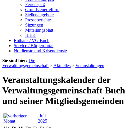
Ferienspaß
Grundsteuerreform
Stellenangebote
Presseberichte
Sitzungen
Mitteilungsblatt
ILEK
Rathaus / VG Buch
Service / Bürgerportal
Notdienste und Krisendienste
Sie sind hier:
Die
Verwaltungsgemeinschaft
>
Aktuelles
>
Veranstaltungen
Veranstaltungskalender der
Verwaltungsgemeinschaft Buch
und seiner Mitgliedsgemeinden
Juli
2025