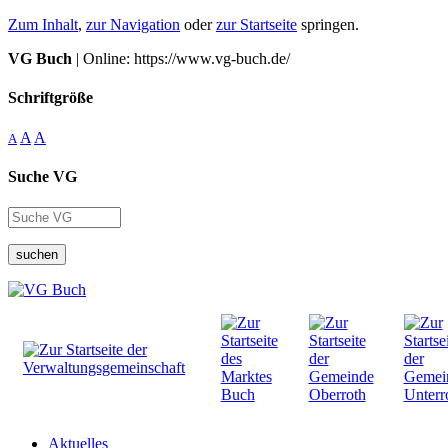
Zum Inhalt
,
zur Navigation
oder
zur Startseite
springen.
VG Buch
| Online: https://www.vg-buch.de/
Schriftgröße
A
A
A
Suche VG
suchen
Aktuelles