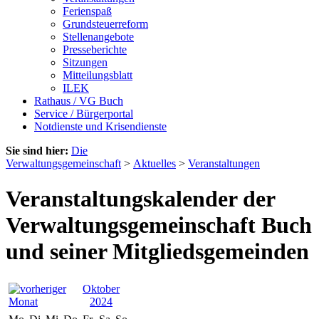
Ferienspaß
Grundsteuerreform
Stellenangebote
Presseberichte
Sitzungen
Mitteilungsblatt
ILEK
Rathaus / VG Buch
Service / Bürgerportal
Notdienste und Krisendienste
Sie sind hier:
Die
Verwaltungsgemeinschaft
>
Aktuelles
>
Veranstaltungen
Veranstaltungskalender der
Verwaltungsgemeinschaft Buch
und seiner Mitgliedsgemeinden
Oktober
2024