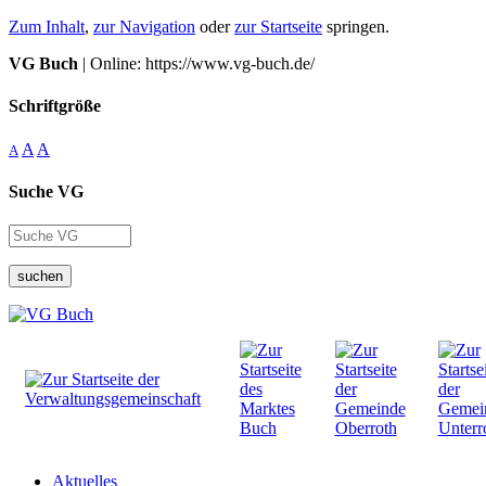
Zum Inhalt
,
zur Navigation
oder
zur Startseite
springen.
VG Buch
| Online: https://www.vg-buch.de/
Schriftgröße
A
A
A
Suche VG
suchen
Aktuelles