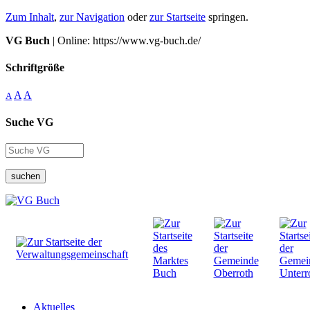
Zum Inhalt
,
zur Navigation
oder
zur Startseite
springen.
VG Buch
| Online: https://www.vg-buch.de/
Schriftgröße
A
A
A
Suche VG
suchen
Aktuelles