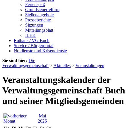
Ferienspaß
Grundsteuerreform
Stellenangebote
Presseberichte
Sitzungen
Mitteilungsblatt
ILEK
Rathaus / VG Buch
Service / Bürgerportal
Notdienste und Krisendienste
Sie sind hier:
Die
Verwaltungsgemeinschaft
>
Aktuelles
>
Veranstaltungen
Veranstaltungskalender der
Verwaltungsgemeinschaft Buch
und seiner Mitgliedsgemeinden
Mai
2026