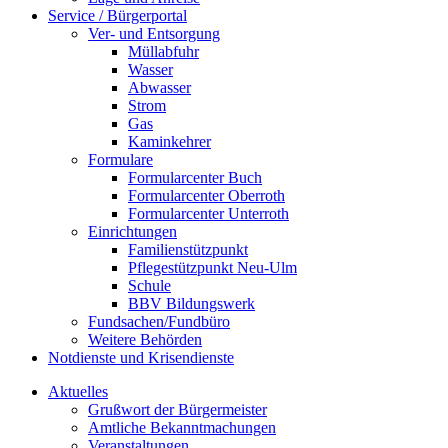
Service / Bürgerportal
Ver- und Entsorgung
Müllabfuhr
Wasser
Abwasser
Strom
Gas
Kaminkehrer
Formulare
Formularcenter Buch
Formularcenter Oberroth
Formularcenter Unterroth
Einrichtungen
Familienstützpunkt
Pflegestützpunkt Neu-Ulm
Schule
BBV Bildungswerk
Fundsachen/Fundbüro
Weitere Behörden
Notdienste und Krisendienste
Aktuelles
Grußwort der Bürgermeister
Amtliche Bekanntmachungen
Veranstaltungen