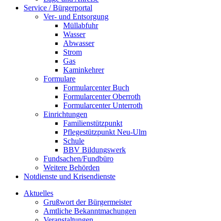
Service / Bürgerportal
Ver- und Entsorgung
Müllabfuhr
Wasser
Abwasser
Strom
Gas
Kaminkehrer
Formulare
Formularcenter Buch
Formularcenter Oberroth
Formularcenter Unterroth
Einrichtungen
Familienstützpunkt
Pflegestützpunkt Neu-Ulm
Schule
BBV Bildungswerk
Fundsachen/Fundbüro
Weitere Behörden
Notdienste und Krisendienste
Aktuelles
Grußwort der Bürgermeister
Amtliche Bekanntmachungen
Veranstaltungen