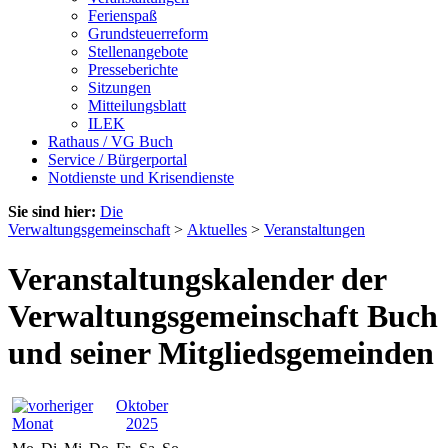
Ferienspaß
Grundsteuerreform
Stellenangebote
Presseberichte
Sitzungen
Mitteilungsblatt
ILEK
Rathaus / VG Buch
Service / Bürgerportal
Notdienste und Krisendienste
Sie sind hier:
Die
Verwaltungsgemeinschaft
>
Aktuelles
>
Veranstaltungen
Veranstaltungskalender der
Verwaltungsgemeinschaft Buch
und seiner Mitgliedsgemeinden
Oktober
2025