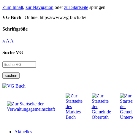
Zum Inhalt
,
zur Navigation
oder
zur Startseite
springen.
VG Buch
| Online: https://www.vg-buch.de/
Schriftgröße
A
A
A
Suche VG
suchen
Aktuelles