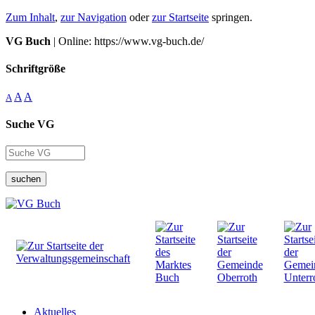
Zum Inhalt
,
zur Navigation
oder
zur Startseite
springen.
VG Buch
| Online: https://www.vg-buch.de/
Schriftgröße
A
A
A
Suche VG
suchen
Aktuelles