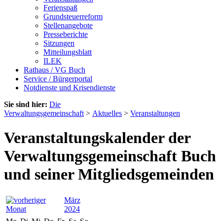
Ferienspaß
Grundsteuerreform
Stellenangebote
Presseberichte
Sitzungen
Mitteilungsblatt
ILEK
Rathaus / VG Buch
Service / Bürgerportal
Notdienste und Krisendienste
Sie sind hier:
Die
Verwaltungsgemeinschaft
>
Aktuelles
>
Veranstaltungen
Veranstaltungskalender der
Verwaltungsgemeinschaft Buch
und seiner Mitgliedsgemeinden
März
2024