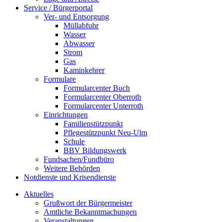
Service / Bürgerportal
Ver- und Entsorgung
Müllabfuhr
Wasser
Abwasser
Strom
Gas
Kaminkehrer
Formulare
Formularcenter Buch
Formularcenter Oberroth
Formularcenter Unterroth
Einrichtungen
Familienstützpunkt
Pflegestützpunkt Neu-Ulm
Schule
BBV Bildungswerk
Fundsachen/Fundbüro
Weitere Behörden
Notdienste und Krisendienste
Aktuelles
Grußwort der Bürgermeister
Amtliche Bekanntmachungen
Veranstaltungen