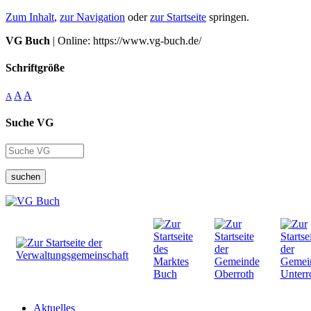
Zum Inhalt
,
zur Navigation
oder
zur Startseite
springen.
VG Buch
| Online: https://www.vg-buch.de/
Schriftgröße
A
A
A
Suche VG
suchen
Aktuelles