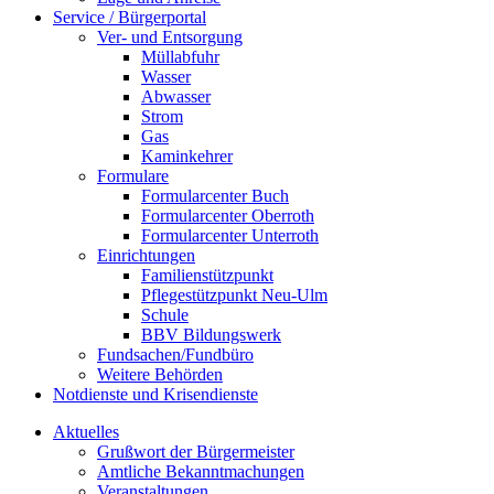
Service / Bürgerportal
Ver- und Entsorgung
Müllabfuhr
Wasser
Abwasser
Strom
Gas
Kaminkehrer
Formulare
Formularcenter Buch
Formularcenter Oberroth
Formularcenter Unterroth
Einrichtungen
Familienstützpunkt
Pflegestützpunkt Neu-Ulm
Schule
BBV Bildungswerk
Fundsachen/Fundbüro
Weitere Behörden
Notdienste und Krisendienste
Aktuelles
Grußwort der Bürgermeister
Amtliche Bekanntmachungen
Veranstaltungen