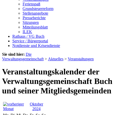
Ferienspaß
Grundsteuerreform
Stellenangebote
Presseberichte
Sitzungen
Mitteilungsblatt
ILEK
Rathaus / VG Buch
Service / Bürgerportal
Notdienste und Krisendienste
Sie sind hier:
Die
Verwaltungsgemeinschaft
>
Aktuelles
>
Veranstaltungen
Veranstaltungskalender der
Verwaltungsgemeinschaft Buch
und seiner Mitgliedsgemeinden
Oktober
2024