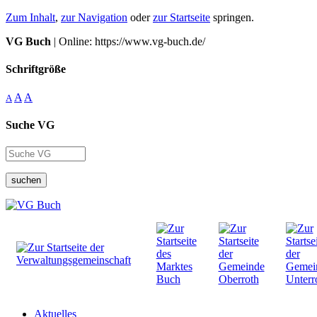
Zum Inhalt
,
zur Navigation
oder
zur Startseite
springen.
VG Buch
| Online: https://www.vg-buch.de/
Schriftgröße
A
A
A
Suche VG
suchen
Aktuelles