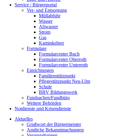
Service / Bürgerportal
Ver- und Entsorgung
Müllabfuhr
Wasser
Abwasser
Strom
Gas
Kaminkehrer
Formulare
Formularcenter Buch
Formularcenter Oberroth
Formularcenter Unterroth
Einrichtungen
Familienstützpunkt
Pflegestützpunkt Neu-Ulm
Schule
BBV Bildungswerk
Fundsachen/Fundbüro
Weitere Behörden
Notdienste und Krisendienste
Aktuelles
Grußwort der Bürgermeister
Amtliche Bekanntmachungen
Veranstaltungen