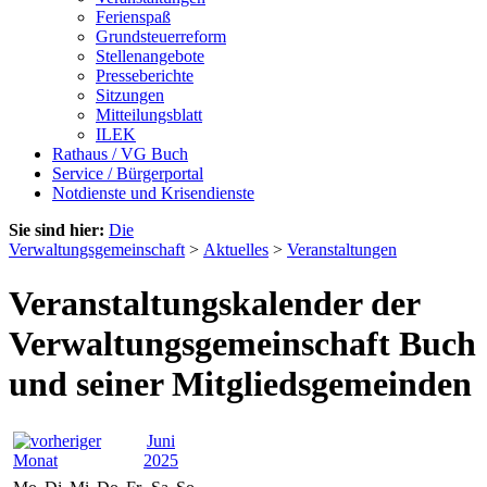
Ferienspaß
Grundsteuerreform
Stellenangebote
Presseberichte
Sitzungen
Mitteilungsblatt
ILEK
Rathaus / VG Buch
Service / Bürgerportal
Notdienste und Krisendienste
Sie sind hier:
Die
Verwaltungsgemeinschaft
>
Aktuelles
>
Veranstaltungen
Veranstaltungskalender der
Verwaltungsgemeinschaft Buch
und seiner Mitgliedsgemeinden
Juni
2025