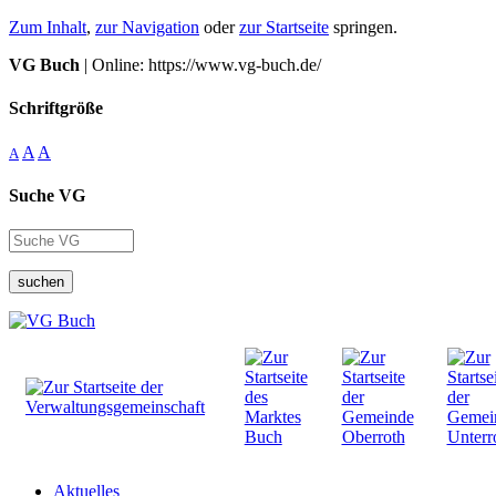
Zum Inhalt
,
zur Navigation
oder
zur Startseite
springen.
VG Buch
| Online: https://www.vg-buch.de/
Schriftgröße
A
A
A
Suche VG
suchen
Aktuelles