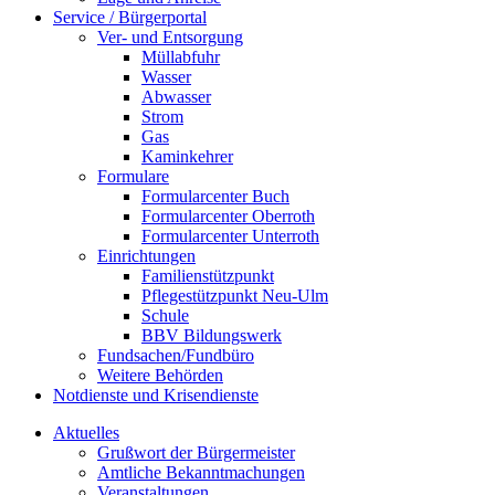
Service / Bürgerportal
Ver- und Entsorgung
Müllabfuhr
Wasser
Abwasser
Strom
Gas
Kaminkehrer
Formulare
Formularcenter Buch
Formularcenter Oberroth
Formularcenter Unterroth
Einrichtungen
Familienstützpunkt
Pflegestützpunkt Neu-Ulm
Schule
BBV Bildungswerk
Fundsachen/Fundbüro
Weitere Behörden
Notdienste und Krisendienste
Aktuelles
Grußwort der Bürgermeister
Amtliche Bekanntmachungen
Veranstaltungen