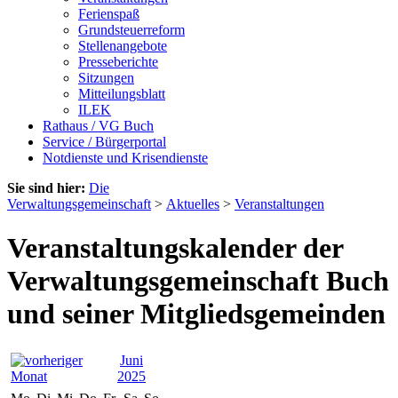
Ferienspaß
Grundsteuerreform
Stellenangebote
Presseberichte
Sitzungen
Mitteilungsblatt
ILEK
Rathaus / VG Buch
Service / Bürgerportal
Notdienste und Krisendienste
Sie sind hier:
Die
Verwaltungsgemeinschaft
>
Aktuelles
>
Veranstaltungen
Veranstaltungskalender der
Verwaltungsgemeinschaft Buch
und seiner Mitgliedsgemeinden
Juni
2025