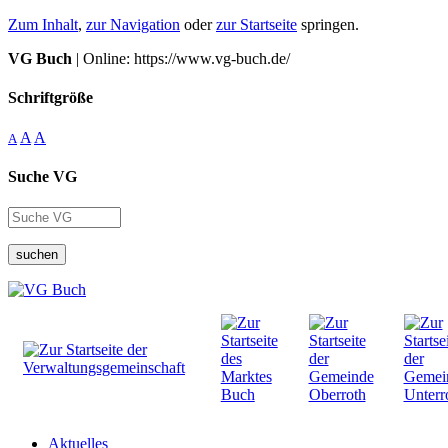
Zum Inhalt
,
zur Navigation
oder
zur Startseite
springen.
VG Buch
| Online: https://www.vg-buch.de/
Schriftgröße
A
A
A
Suche VG
suchen
Aktuelles