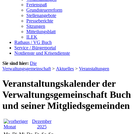
Ferienspaß
Grundsteuerreform
Stellenangebote
Presseberichte
Sitzungen
Mitteilungsblatt
ILEK
Rathaus / VG Buch
Service / Bürgerportal
Notdienste und Krisendienste
Sie sind hier:
Die
Verwaltungsgemeinschaft
>
Aktuelles
>
Veranstaltungen
Veranstaltungskalender der
Verwaltungsgemeinschaft Buch
und seiner Mitgliedsgemeinden
Dezember
2025