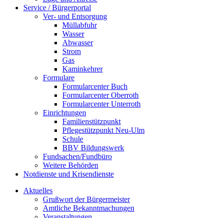
Service / Bürgerportal
Ver- und Entsorgung
Müllabfuhr
Wasser
Abwasser
Strom
Gas
Kaminkehrer
Formulare
Formularcenter Buch
Formularcenter Oberroth
Formularcenter Unterroth
Einrichtungen
Familienstützpunkt
Pflegestützpunkt Neu-Ulm
Schule
BBV Bildungswerk
Fundsachen/Fundbüro
Weitere Behörden
Notdienste und Krisendienste
Aktuelles
Grußwort der Bürgermeister
Amtliche Bekanntmachungen
Veranstaltungen