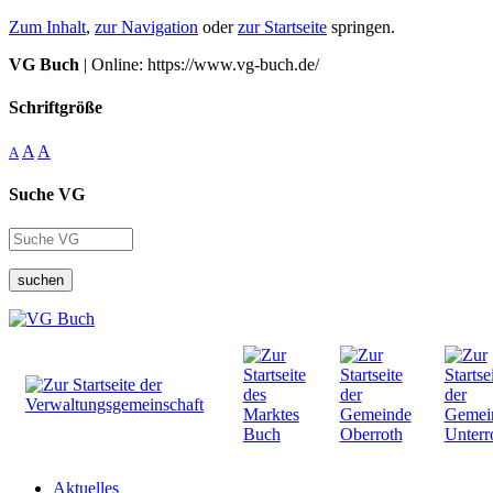
Zum Inhalt
,
zur Navigation
oder
zur Startseite
springen.
VG Buch
| Online: https://www.vg-buch.de/
Schriftgröße
A
A
A
Suche VG
suchen
Aktuelles