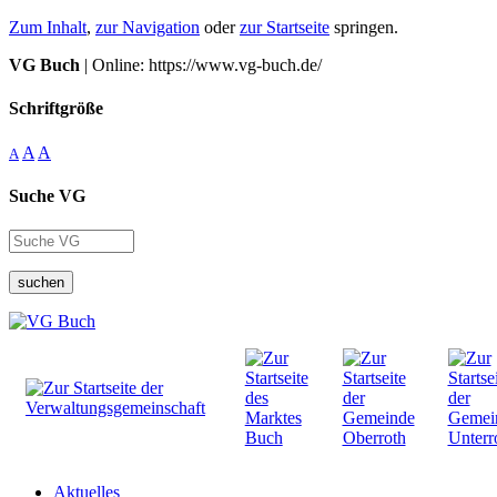
Zum Inhalt
,
zur Navigation
oder
zur Startseite
springen.
VG Buch
| Online: https://www.vg-buch.de/
Schriftgröße
A
A
A
Suche VG
suchen
Aktuelles