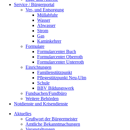
Service / Bürgerportal
Ver- und Entsorgung
Müllabfuhr
Wasser
Abwasser
Strom
Gas
Kaminkehrer
Formulare
Formularcenter Buch
Formularcenter Oberroth
Formularcenter Unterroth
Einrichtungen
Familienstützpunkt
Pflegestützpunkt Neu-Ulm
Schule
BBV Bildungswerk
Fundsachen/Fundbüro
Weitere Behörden
Notdienste und Krisendienste
Aktuelles
Grußwort der Bürgermeister
Amtliche Bekanntmachungen
Veranstaltungen