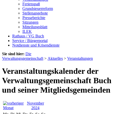
Ferienspaß
Grundsteuerreform
Stellenangebote
Presseberichte
Sitzungen
Mitteilungsblatt
ILEK
Rathaus / VG Buch
Service / Bürgerportal
Notdienste und Krisendienste
Sie sind hier:
Die
Verwaltungsgemeinschaft
>
Aktuelles
>
Veranstaltungen
Veranstaltungskalender der
Verwaltungsgemeinschaft Buch
und seiner Mitgliedsgemeinden
November
2024