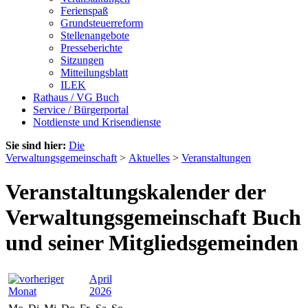
Ferienspaß
Grundsteuerreform
Stellenangebote
Presseberichte
Sitzungen
Mitteilungsblatt
ILEK
Rathaus / VG Buch
Service / Bürgerportal
Notdienste und Krisendienste
Sie sind hier:
Die
Verwaltungsgemeinschaft
>
Aktuelles
>
Veranstaltungen
Veranstaltungskalender der
Verwaltungsgemeinschaft Buch
und seiner Mitgliedsgemeinden
April
2026