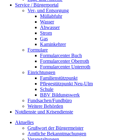
Service / Bürgerportal
Ver- und Entsorgung
Müllabfuhr
Wasser
Abwasser
Strom
Gas
Kaminkehrer
Formulare
Formularcenter Buch
Formularcenter Oberroth
Formularcenter Unterroth
Einrichtungen
Familienstützpunkt
Pflegestützpunkt Neu-Ulm
Schule
BBV Bildungswerk
Fundsachen/Fundbüro
Weitere Behörden
Notdienste und Krisendienste
Aktuelles
Grußwort der Bürgermeister
Amtliche Bekanntmachungen
Veranstaltungen