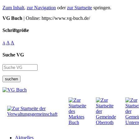
Zum Inhalt
,
zur Navigation
oder
zur Startseite
springen.
VG Buch
| Online: https://www.vg-buch.de/
Schriftgröße
A
A
A
Suche VG
suchen
Aktuelles