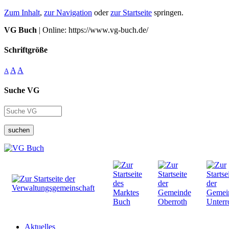
Zum Inhalt
,
zur Navigation
oder
zur Startseite
springen.
VG Buch
| Online: https://www.vg-buch.de/
Schriftgröße
A
A
A
Suche VG
suchen
Aktuelles