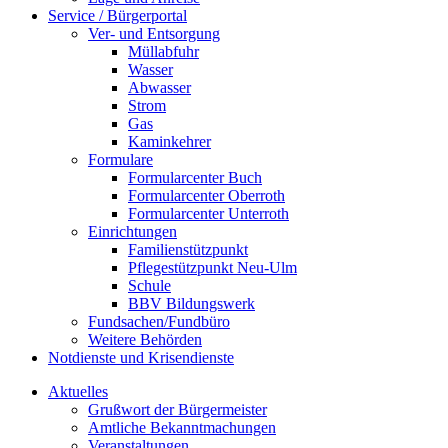
Service / Bürgerportal
Ver- und Entsorgung
Müllabfuhr
Wasser
Abwasser
Strom
Gas
Kaminkehrer
Formulare
Formularcenter Buch
Formularcenter Oberroth
Formularcenter Unterroth
Einrichtungen
Familienstützpunkt
Pflegestützpunkt Neu-Ulm
Schule
BBV Bildungswerk
Fundsachen/Fundbüro
Weitere Behörden
Notdienste und Krisendienste
Aktuelles
Grußwort der Bürgermeister
Amtliche Bekanntmachungen
Veranstaltungen