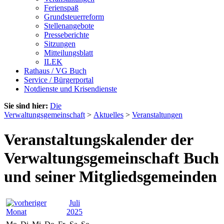
Ferienspaß
Grundsteuerreform
Stellenangebote
Presseberichte
Sitzungen
Mitteilungsblatt
ILEK
Rathaus / VG Buch
Service / Bürgerportal
Notdienste und Krisendienste
Sie sind hier:
Die
Verwaltungsgemeinschaft
>
Aktuelles
>
Veranstaltungen
Veranstaltungskalender der
Verwaltungsgemeinschaft Buch
und seiner Mitgliedsgemeinden
Juli
2025