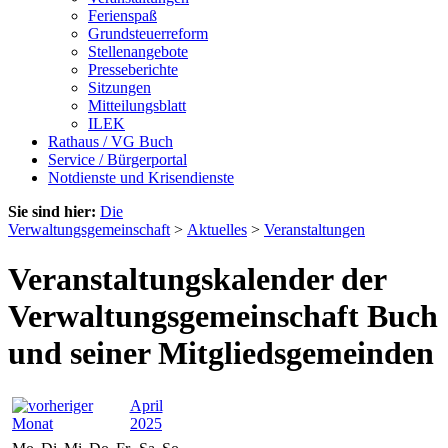
Ferienspaß
Grundsteuerreform
Stellenangebote
Presseberichte
Sitzungen
Mitteilungsblatt
ILEK
Rathaus / VG Buch
Service / Bürgerportal
Notdienste und Krisendienste
Sie sind hier:
Die
Verwaltungsgemeinschaft
>
Aktuelles
>
Veranstaltungen
Veranstaltungskalender der
Verwaltungsgemeinschaft Buch
und seiner Mitgliedsgemeinden
April
2025