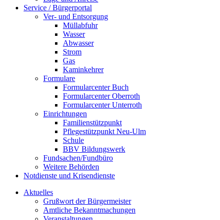
Service / Bürgerportal
Ver- und Entsorgung
Müllabfuhr
Wasser
Abwasser
Strom
Gas
Kaminkehrer
Formulare
Formularcenter Buch
Formularcenter Oberroth
Formularcenter Unterroth
Einrichtungen
Familienstützpunkt
Pflegestützpunkt Neu-Ulm
Schule
BBV Bildungswerk
Fundsachen/Fundbüro
Weitere Behörden
Notdienste und Krisendienste
Aktuelles
Grußwort der Bürgermeister
Amtliche Bekanntmachungen
Veranstaltungen