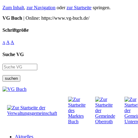
Zum Inhalt
,
zur Navigation
oder
zur Startseite
springen.
VG Buch
| Online: https://www.vg-buch.de/
Schriftgröße
A
A
A
Suche VG
suchen
Aktuelles