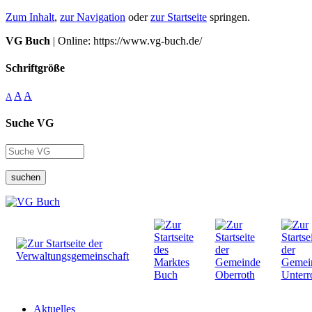
Zum Inhalt
,
zur Navigation
oder
zur Startseite
springen.
VG Buch
| Online: https://www.vg-buch.de/
Schriftgröße
A
A
A
Suche VG
suchen
Aktuelles