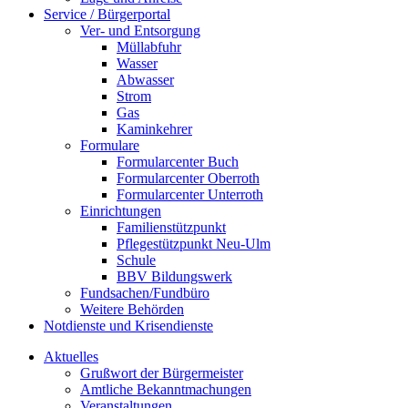
Service / Bürgerportal
Ver- und Entsorgung
Müllabfuhr
Wasser
Abwasser
Strom
Gas
Kaminkehrer
Formulare
Formularcenter Buch
Formularcenter Oberroth
Formularcenter Unterroth
Einrichtungen
Familienstützpunkt
Pflegestützpunkt Neu-Ulm
Schule
BBV Bildungswerk
Fundsachen/Fundbüro
Weitere Behörden
Notdienste und Krisendienste
Aktuelles
Grußwort der Bürgermeister
Amtliche Bekanntmachungen
Veranstaltungen