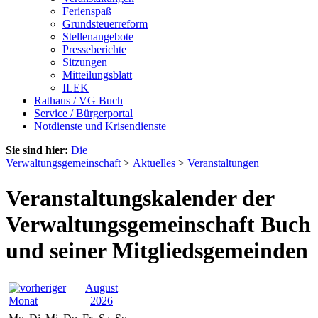
Ferienspaß
Grundsteuerreform
Stellenangebote
Presseberichte
Sitzungen
Mitteilungsblatt
ILEK
Rathaus / VG Buch
Service / Bürgerportal
Notdienste und Krisendienste
Sie sind hier:
Die
Verwaltungsgemeinschaft
>
Aktuelles
>
Veranstaltungen
Veranstaltungskalender der
Verwaltungsgemeinschaft Buch
und seiner Mitgliedsgemeinden
August
2026