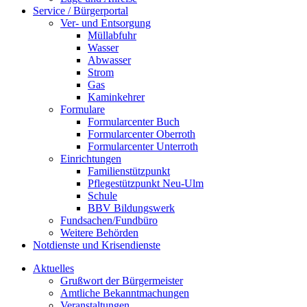
Service / Bürgerportal
Ver- und Entsorgung
Müllabfuhr
Wasser
Abwasser
Strom
Gas
Kaminkehrer
Formulare
Formularcenter Buch
Formularcenter Oberroth
Formularcenter Unterroth
Einrichtungen
Familienstützpunkt
Pflegestützpunkt Neu-Ulm
Schule
BBV Bildungswerk
Fundsachen/Fundbüro
Weitere Behörden
Notdienste und Krisendienste
Aktuelles
Grußwort der Bürgermeister
Amtliche Bekanntmachungen
Veranstaltungen