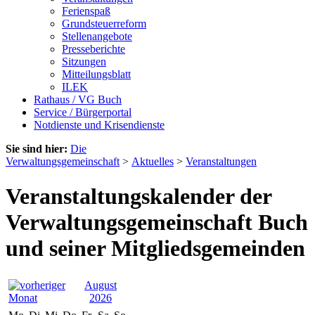
Ferienspaß
Grundsteuerreform
Stellenangebote
Presseberichte
Sitzungen
Mitteilungsblatt
ILEK
Rathaus / VG Buch
Service / Bürgerportal
Notdienste und Krisendienste
Sie sind hier:
Die
Verwaltungsgemeinschaft
>
Aktuelles
>
Veranstaltungen
Veranstaltungskalender der
Verwaltungsgemeinschaft Buch
und seiner Mitgliedsgemeinden
August
2026