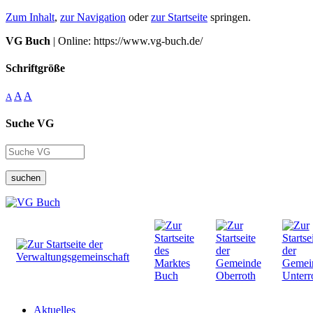
Zum Inhalt
,
zur Navigation
oder
zur Startseite
springen.
VG Buch
| Online: https://www.vg-buch.de/
Schriftgröße
A
A
A
Suche VG
suchen
Aktuelles