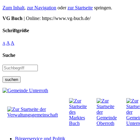
Zum Inhalt
,
zur Navigation
oder
zur Startseite
springen.
VG Buch
| Online: https://www.vg-buch.de/
Schriftgröße
A
A
A
Suche
suchen
Bürgerservice und Politik