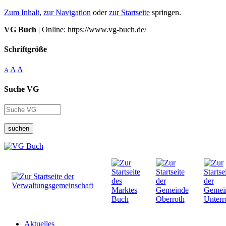
Zum Inhalt
,
zur Navigation
oder
zur Startseite
springen.
VG Buch
| Online: https://www.vg-buch.de/
Schriftgröße
A
A
A
Suche VG
suchen
Aktuelles