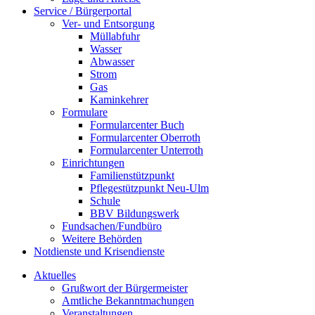
Service / Bürgerportal
Ver- und Entsorgung
Müllabfuhr
Wasser
Abwasser
Strom
Gas
Kaminkehrer
Formulare
Formularcenter Buch
Formularcenter Oberroth
Formularcenter Unterroth
Einrichtungen
Familienstützpunkt
Pflegestützpunkt Neu-Ulm
Schule
BBV Bildungswerk
Fundsachen/Fundbüro
Weitere Behörden
Notdienste und Krisendienste
Aktuelles
Grußwort der Bürgermeister
Amtliche Bekanntmachungen
Veranstaltungen